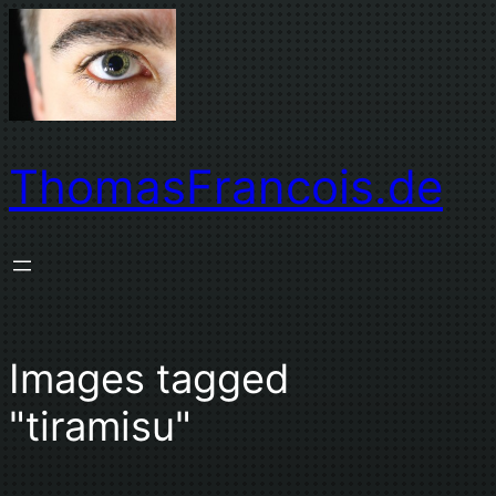
Zum
Inhalt
springen
ThomasFrancois.de
Images tagged
"tiramisu"