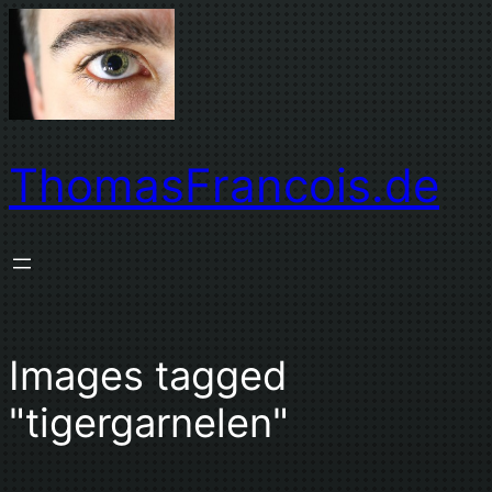
Zum
Inhalt
springen
ThomasFrancois.de
Images tagged
"tigergarnelen"