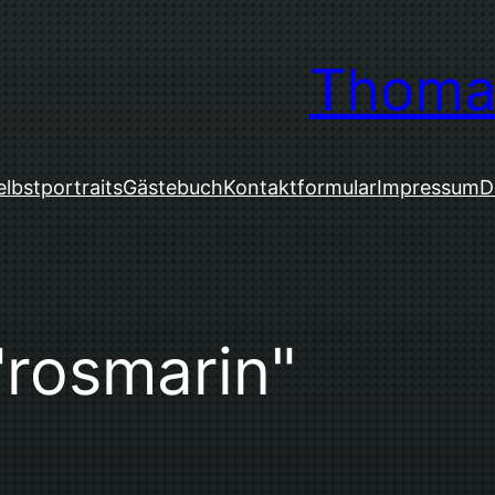
Thoma
elbstportraits
Gästebuch
Kontaktformular
Impressum
D
"rosmarin"