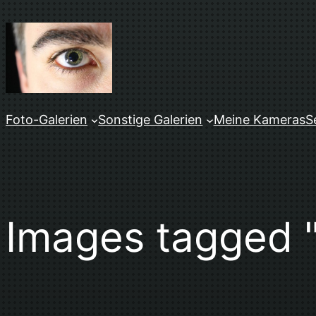
Zum
Inhalt
springen
Foto-Galerien
Sonstige Galerien
Meine Kameras
S
Images tagged 