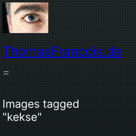
Zum
Inhalt
springen
ThomasFrancois.de
Images tagged
"kekse"