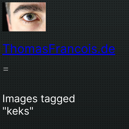
Zum
Inhalt
springen
ThomasFrancois.de
Images tagged
"keks"