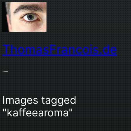
Zum
Inhalt
springen
ThomasFrancois.de
Images tagged
"kaffeearoma"