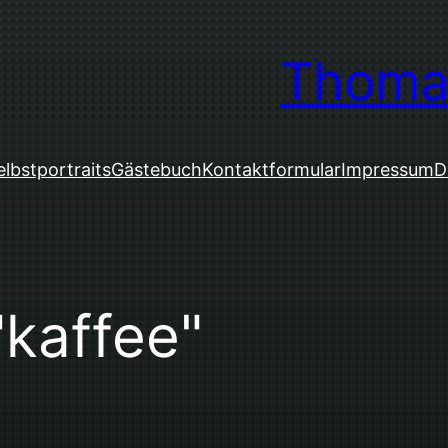
Thoma
elbstportraits
Gästebuch
Kontaktformular
Impressum
D
kaffee"