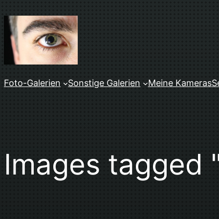
Zum
Inhalt
springen
Foto-Galerien
Sonstige Galerien
Meine Kameras
S
Images tagged "