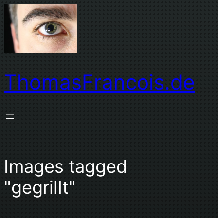
Zum
Inhalt
springen
ThomasFrancois.de
Images tagged
"gegrillt"