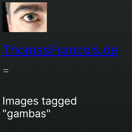
Zum
Inhalt
springen
ThomasFrancois.de
Images tagged
"gambas"