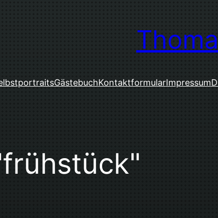
Thoma
elbstportraits
Gästebuch
Kontaktformular
Impressum
D
frühstück"