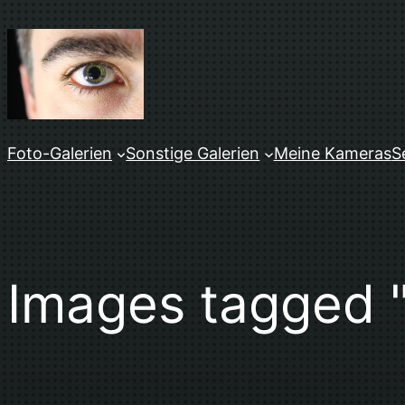
Zum
Inhalt
springen
Foto-Galerien
Sonstige Galerien
Meine Kameras
S
Images tagged "