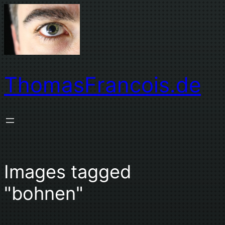
Zum
Inhalt
springen
ThomasFrancois.de
Images tagged
"bohnen"